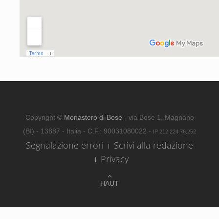
Copyright ©
Monastero di Bose
- via Bose 1, Magnano
(BI) - 13887 - Italia - C.F.: 90031080022 -
IP 212.224.76.252
Segnalazione errori
Scrivi alla redazione
Privacy
HAUT