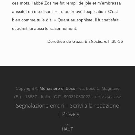
ces mots, l'abbé Zosime fut rempli de joie et m'embrassa
aussitôt en me disant :« Tu as trouvé l'explication. C'est
bien comme tu le dis. » Quant au sophiste, il fut satisfait
et admit lui aussi le raisonnement.
Dorothée de Gaza,
Instructions
II,35-36
Copyright ©
Monastero di Bose
- via Bose 1, Magnano
(BI) - 13887 - Italia - C.F.: 90031080022 -
IP 212.224.76.252
Segnalazione errori
Scrivi alla redazione
Privacy
HAUT