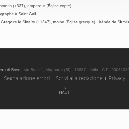
tantin (+337), empereur (Église copte)
ographe à Saint Gall
; Grégoire le Sinaïte (+1347), moine (Église grecque) ; Irénée de Sirmi
ero di Bose
- via Bose 1, Magnano (BI) - 13887 - Italia - C.F.: 900310
Segnalazione errori
Scrivi alla redazione
Privacy
HAUT