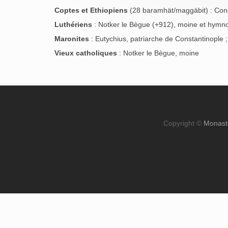
Coptes et Ethiopiens
(28 baramhät/maggäbit) : Cons
Luthériens
: Notker le Bègue (+912), moine et hymn
Maronites
: Eutychius, patriarche de Constantinople 
Vieux catholiques
: Notker le Bègue, moine
Copyright ©
Monast