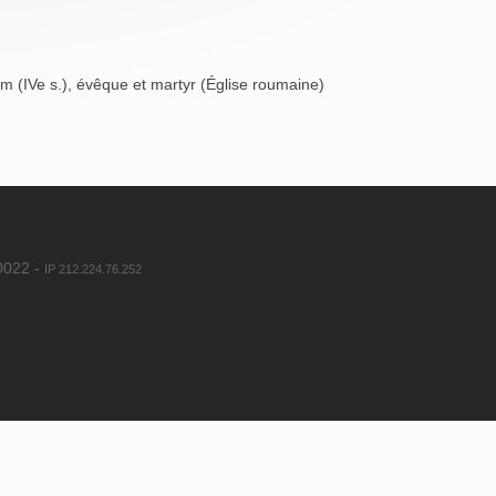
um (IVe s.), évêque et martyr (Église roumaine)
80022 -
IP 212.224.76.252