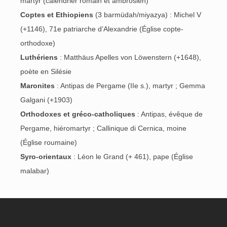
martyr (calendrier romain et ambrosien)
Coptes et Ethiopiens
(3 barmüdah/miyazya) : Michel V
(+1146), 71e patriarche d’Alexandrie (Église copte-
orthodoxe)
Luthériens
: Matthäus Apelles von Löwenstern (+1648),
poète en Silésie
Maronites
: Antipas de Pergame (IIe s.), martyr ; Gemma
Galgani (+1903)
Orthodoxes et gréco-catholiques
: Antipas, évêque de
Pergame, hiéromartyr ; Callinique di Cernica, moine
(Église roumaine)
Syro-orientaux
: Léon le Grand (+ 461), pape (Église
malabar)