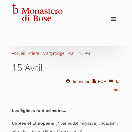
Accueil
Prière
Martyrologe
Avril
15 Avril
15 Avril
Imprimer
PDF
E-
mail
Les Églises font mémoire...
Coptes et Ethiopiens
(7 barmüdah/miyazya) : Joachim,
père de la Vierge Marie (Église copte)