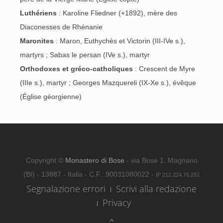
Luthériens
: Karoline Fliedner (+1892), mère des
Diaconesses de Rhénanie
Maronites
: Maron, Euthychès et Victorin (III-IVe s.),
martyrs ; Sabas le persan (IVe s.), martyr
Orthodoxes et gréco-catholiques
: Crescent de Myre
(IIIe s.), martyr ; Georges Mazquereli (IX-Xe s.), évêque
(Église géorgienne)
Copyright ©
Monastero di Bose
- via Bose 1, Magnano
(BI) - 13887 - Italia - C.F.: 90031080022 -
IP 212.224.76.252
Segnalazione errori
Scrivi alla redazione
Privacy