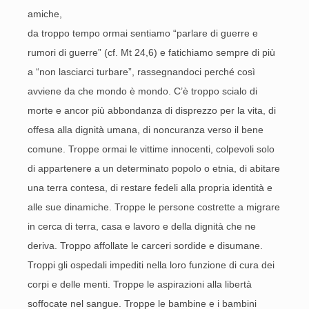
amiche,
da troppo tempo ormai sentiamo “parlare di guerre e
rumori di guerre” (cf. Mt 24,6) e fatichiamo sempre di più
a “non lasciarci turbare”, rassegnandoci perché così
avviene da che mondo è mondo. C’è troppo scialo di
morte e ancor più abbondanza di disprezzo per la vita, di
offesa alla dignità umana, di noncuranza verso il bene
comune. Troppe ormai le vittime innocenti, colpevoli solo
di appartenere a un determinato popolo o etnia, di abitare
una terra contesa, di restare fedeli alla propria identità e
alle sue dinamiche. Troppe le persone costrette a migrare
in cerca di terra, casa e lavoro e della dignità che ne
deriva. Troppo affollate le carceri sordide e disumane.
Troppi gli ospedali impediti nella loro funzione di cura dei
corpi e delle menti. Troppe le aspirazioni alla libertà
soffocate nel sangue. Troppe le bambine e i bambini