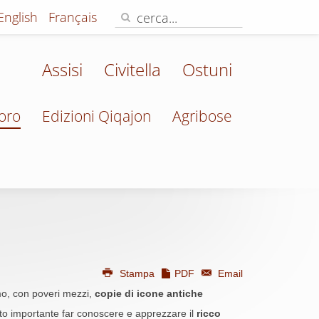
English
Français
Assisi
Civitella
Ostuni
oro
Edizioni Qiqajon
Agribose
Stampa
PDF
Email
mo, con poveri mezzi,
copie di icone antiche
enuto importante far conoscere e apprezzare il
ricco