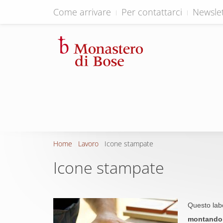
Come arrivare
Per contattarci
Newslet
Home
Lavoro
Icone stampate
Icone stampate
Questo labo
montando