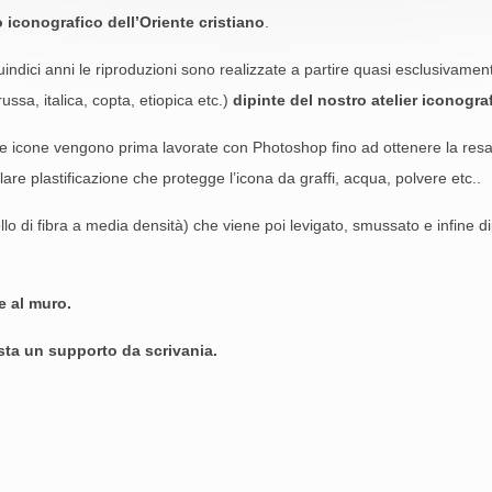
 iconografico dell’Oriente cristiano
.
uindici anni le riproduzioni sono realizzate a partire quasi esclusivame
ussa, italica, copta, etiopica etc.)
dipinte del nostro atelier iconogra
lle icone vengono prima lavorate con Photoshop fino ad ottenere la re
lare plastificazione che protegge l’icona da graffi, acqua, polvere etc..
 di fibra a media densità) che viene poi levigato, smussato e infine di
e al muro.
esta un supporto da scrivania.