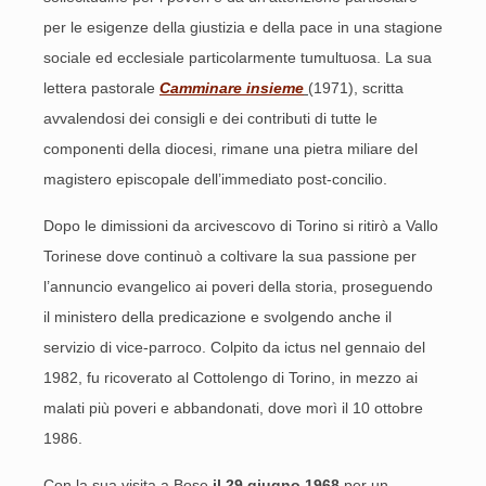
per le esigenze della giustizia e della pace in una stagione
sociale ed ecclesiale particolarmente tumultuosa. La sua
lettera pastorale
Camminare insieme
(1971), scritta
avvalendosi dei consigli e dei contributi di tutte le
componenti della diocesi, rimane una pietra miliare del
magistero episcopale dell’immediato post-concilio.
Dopo le dimissioni da arcivescovo di Torino si ritirò a Vallo
Torinese dove continuò a coltivare la sua passione per
l’annuncio evangelico ai poveri della storia, proseguendo
il ministero della predicazione e svolgendo anche il
servizio di vice-parroco. Colpito da ictus nel gennaio del
1982, fu ricoverato al Cottolengo di Torino, in mezzo ai
malati più poveri e abbandonati, dove morì il 10 ottobre
1986.
Con la sua visita a Bose
il 29 giugno 1968
per un